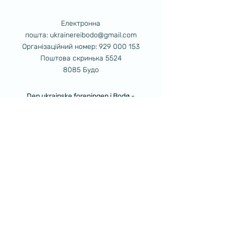
Електронна
пошта:
ukrainereibodo@gmail.com
Організаційний номер:
929 000 153
Поштова скринька 5524
8085 Будо
Den ukrainske foreningen i Bodø -
Українська громада Будо
Поштова скринька 5524
8085 Будо
Орг. номер
929 000 153
Українці в Будо
Умови надання послуг
Політика конфіденційності