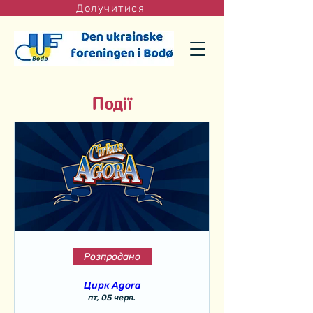
Долучитися
Події
Розпродано
Цирк Agora
пт, 05 черв.