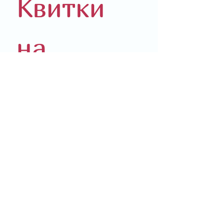
Квитки 
на 
концерт
Реєстрація для отримання 
безкоштовних квитків від 
Української громади Будо (Den 
ukrainske foreningen i Bodø).
Будь ласка заповнюйте форму 
латиницею
Ім'я
*