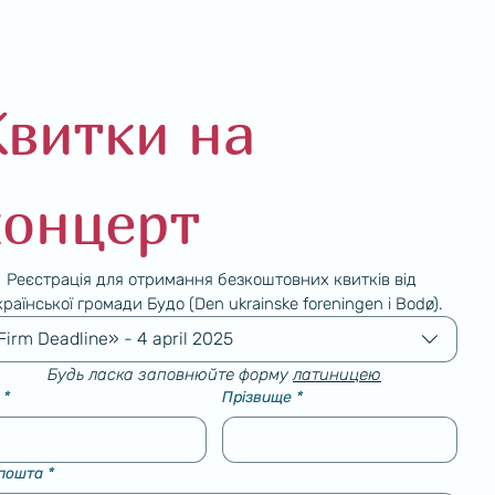
витки на 
концерт
Реєстрація для отримання безкоштовних квитків від 
країнської громади Будо (Den ukrainske foreningen i Bodø).
Firm Deadline» - 4 april 2025
Будь ласка заповнюйте форму 
латиницею
*
Прізвище
*
 пошта
*