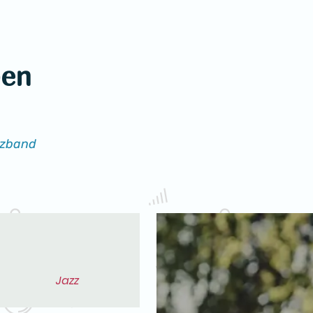
pen
zzband
Jazz