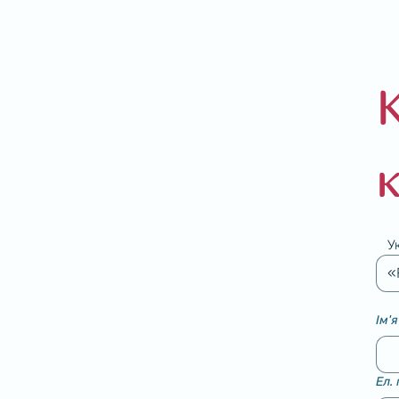
К
У
«
Ім'я
Ел.