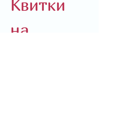
Квитки 
на 
концерт
Реєстрація для отримання 
безкоштовних квитків від 
Української громади Будо (Den 
ukrainske foreningen i Bodø).
Будь ласка заповнюйте форму 
латиницею
Ім'я
*