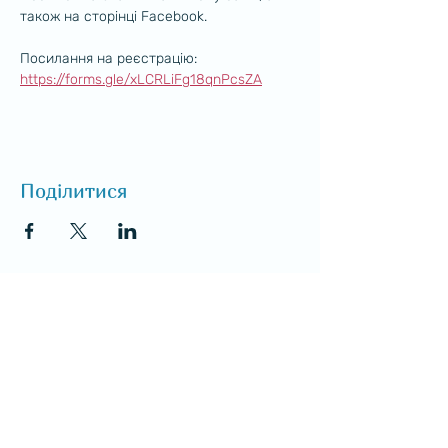
також на сторінці Facebook.
Посилання на реєстрацію: 
https://forms.gle/xLCRLiFg18qnPcsZA
Поділитися
Den ukrainske foreningen i Bodø -
Українська громада Будо
Поштова скринька 5524
8085 Будо
Орг. номер
929 000 153