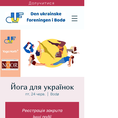
Долучитися
Йога для українок
пт, 24 черв.
  |  
Bodø
Реєстрація закрита
Інші події