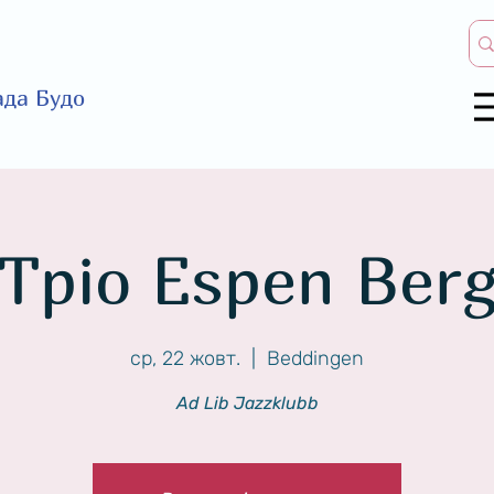
ада Будо
Тріо Espen Ber
ср, 22 жовт.
  |  
Beddingen
Ad Lib Jazzklubb