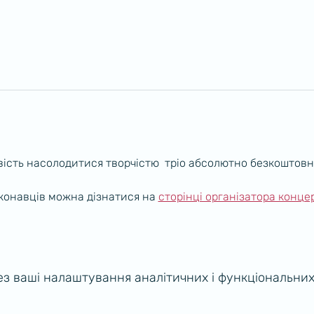
ість насолодитися творчістю  тріо абсолютно безкоштовн
конавців можна дізнатися на 
сторінці організатора конце
з ваші налаштування аналітичних і функціональних 