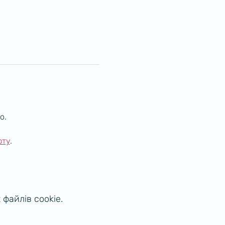
о.
рту
.  
файлів cookie.