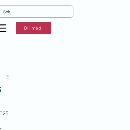
Bli med
s
025. 
.