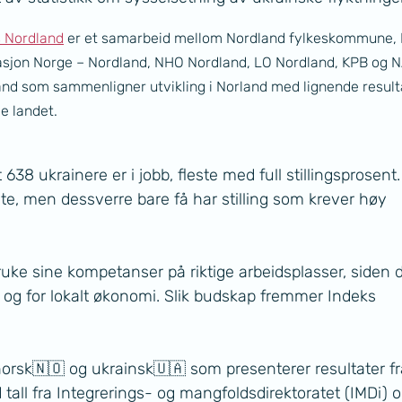
s Nordland
 er et samarbeid mellom Nordland fylkeskommune, 
asjon Norge – Nordland, NHO Nordland, LO Nordland, KPB og N
nd som sammenligner utvikling i Norland med lignende result
le landet.
638 ukrainere er i jobb, fleste med full stillingsprosent.
, men dessverre bare få har stilling som krever høy 
bruke sine kompetanser på riktige arbeidsplasser, siden d
re og for lokalt økonomi. Slik budskap fremmer Indeks 
 norsk🇳🇴 og ukrainsk🇺🇦 som presenterer resultater fr
tall fra Integrerings- og mangfoldsdirektoratet (IMDi) o