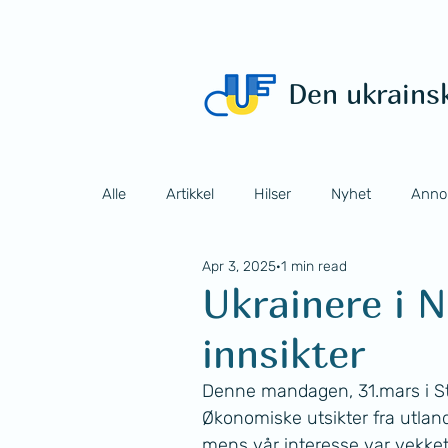
Den ukrains
Alle
Artikkel
Hilser
Nyhet
Anno
Apr 3, 2025
1 min read
Ukrainere i 
innsikter
Denne mandagen, 31.mars i Sto
Økonomiske utsikter fra utlan
mens vår interesse var vekket 