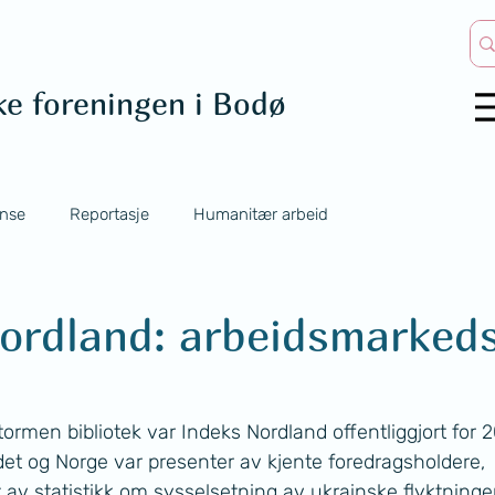
ke foreningen i Bodø
nse
Reportasje
Humanitær arbeid
Nordland: arbeidsmarked
rmen bibliotek var Indeks Nordland offentliggjort for 2
det og Norge var presenter av kjente foredragsholdere, 
av statistikk om sysselsetning av ukrainske flyktninger