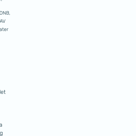
DNB, 
AV 
ater 
 
et 
a 
g 