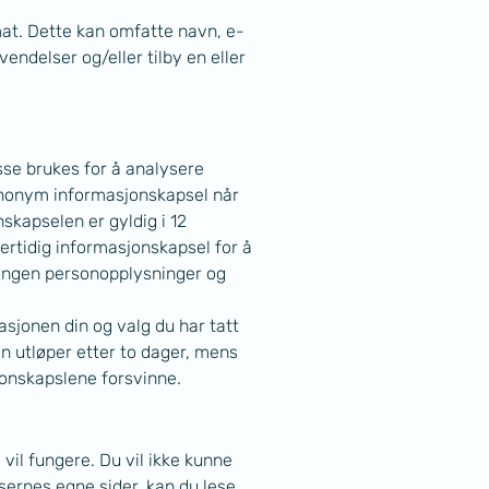
at. Dette kan omfatte navn, e-
delser og/eller tilby en eller 
sse brukes for å analysere 
anonym informasjonskapsel når 
skapselen er gyldig i 12 
ertidig informasjonskapsel for å 
 ingen personopplysninger og 
sjonen din og valg du har tatt 
n utløper etter to dager, mens 
sjonskapslene forsvinne.
vil fungere. Du vil ikke kunne 
sernes egne sider, kan du lese 