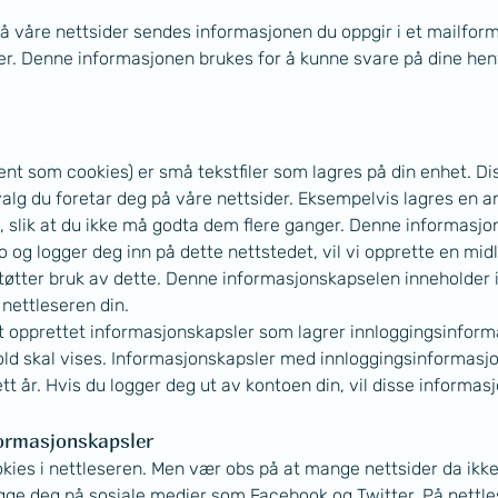
 våre nettsider sendes informasjonen du oppgir i et mailform
 Denne informasjonen brukes for å kunne svare på dine henven
ent som cookies) er små tekstfiler som lagres på din enhet. Di
alg du foretar deg på våre nettsider. Eksempelvis lagres en 
, slik at du ikke må godta dem flere ganger. Denne informasjon
og logger deg inn på dette nettstedet, vil vi opprette en midl
tøtter bruk av dette. Denne informasjonskapselen inneholder
 nettleseren din.
et opprettet informasjonskapsler som lagrer innloggingsinforma
old skal vises. Informasjonskapsler med innloggingsinformasjo
tt år. Hvis du logger deg ut av kontoen din, vil disse informa
nformasjonskapsler
ookies i nettleseren. Men vær obs på at mange nettsider da ikke 
logge deg på sosiale medier som Facebook og Twitter. På nettle