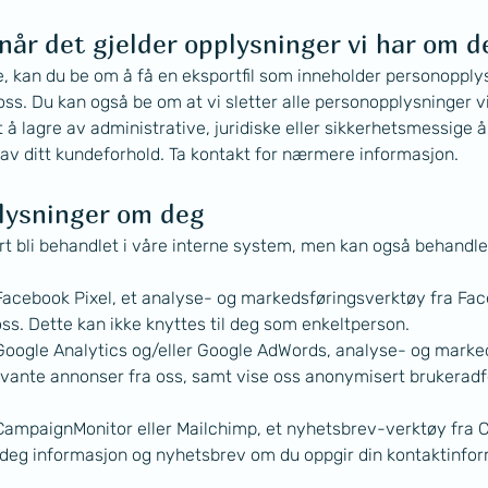
når det gjelder opplysninger vi har om d
e, kan du be om å få en eksportfil som inneholder personopply
 oss. Du kan også be om at vi sletter alle personopplysninger 
t å lagre av administrative, juridiske eller sikkerhetsmessige
g av ditt kundeforhold. Ta kontakt for nærmere informasjon.
plysninger om deg
rt bli behandlet i våre interne system, men kan også behandle
acebook Pixel, et analyse- og markedsføringsverktøy fra Fac
ss. Dette kan ikke knyttes til deg som enkeltperson.
oogle Analytics og/eller Google AdWords, analyse- og marked
vante annonser fra oss, samt vise oss anonymisert brukeradfer
ampaignMonitor eller Mailchimp, et nyhetsbrev-verktøy fra C
 deg informasjon og nyhetsbrev om du oppgir din kontaktinfor