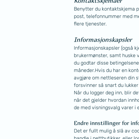
Kontaktskjemaer
Benytter du kontaktskjema på
post, telefonnummer med mer.
flere tjenester.
Informasjonskapsler
Informasjonskapsler (også kj
brukermønster, samt huske v
du godtar disse betingelsene
måneder.Hvis du har en konto 
avgjøre om nettleseren din s
forsvinner så snart du lukker
Når du logger deg inn, blir d
når det gjelder hvordan innh
de med visningsvalg varer i e
Endre innstillinger for i
Det er fullt mulig å slå av c
handle i nettbutikker, eller 