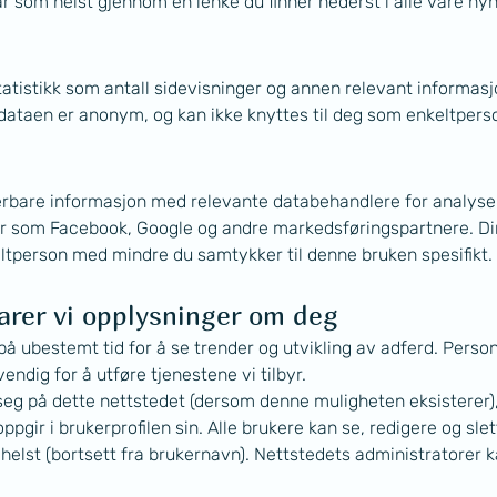
 som helst gjennom en lenke du finner nederst i alle våre ny
tistikk som antall sidevisninger og annen relevant informasj
ataen er anonym, og kan ikke knyttes til deg som enkeltpers
iserbare informasjon med relevante databehandlere for analyse
r som Facebook, Google og andre markedsføringspartnere. Din
eltperson med mindre du samtykker til denne bruken spesifikt.
arer vi opplysninger om deg
 ubestemt tid for å se trender og utvikling av adferd. Personl
ndig for å utføre tjenestene vi tilbyr. 
seg på dette nettstedet (dersom denne muligheten eksisterer),
gir i brukerprofilen sin. Alle brukere kan se, redigere og slet
elst (bortsett fra brukernavn). Nettstedets administratorer 