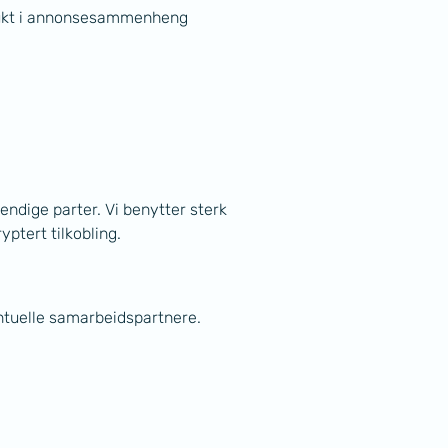
brukt i annonsesammenheng 
ndige parter. Vi benytter sterk 
ptert tilkobling.
entuelle samarbeidspartnere.