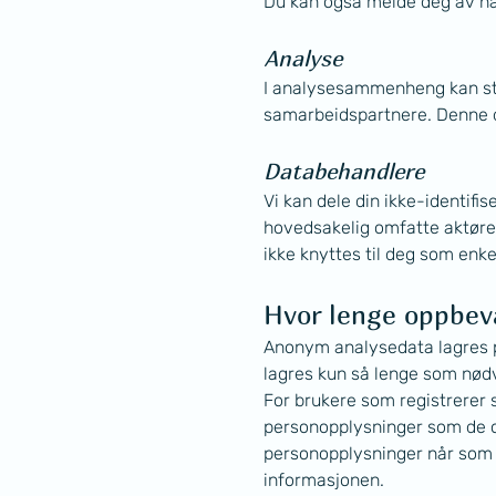
Du kan også melde deg av når
Analyse
I analysesammenheng kan sta
samarbeidspartnere. Denne d
Databehandlere
Vi kan dele din ikke-identif
hovedsakelig omfatte aktøre
ikke knyttes til deg som enk
Hvor lenge oppbev
Anonym analysedata lagres på
lagres kun så lenge som nødve
For brukere som registrerer 
personopplysninger som de opp
personopplysninger når som h
informasjonen.