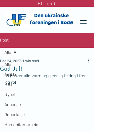
Bli med
Post
Alle
Dec 24, 2023
1 min read
Alle
God Jul!
Artikkel
Vi ønsker alle varm og gledelig feiring i fred 
og ro!
Hilser
Nyhet
Annonse
Reportasje
Humanitær arbeid