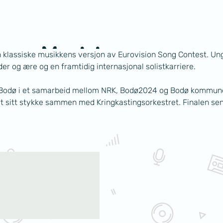
oung Musicians
 klassiske musikkens versjon av Eurovision Song Contest. Ung
r og ære og en framtidig internasjonal solistkarriere. 
 Bodø i et samarbeid mellom NRK, Bodø2024 og Bodø kommune. 
 talenter
vert sitt stykke sammen med Kringkastingsorkestret. Finalen s
Stor