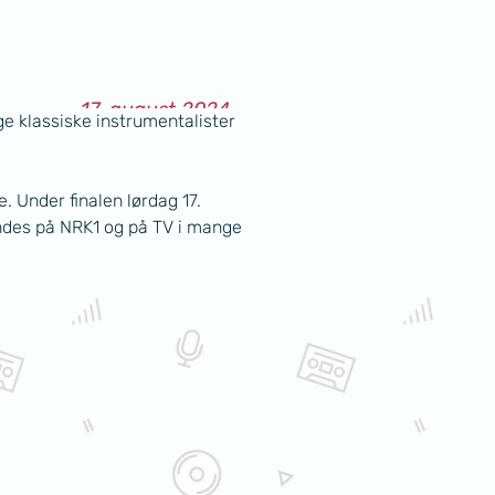
17. august 2024
e klassiske instrumentalister 
19:00
Under finalen lørdag 17. 
endes på NRK1 og på TV i mange 
men Kulturhus, Store sal