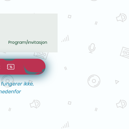
Program/invitasjon
t
fungerer ikke,
nedenfor