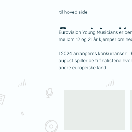
til hoved side
Eurovision Y
Eurovision Young Musicians er den
mellom 12 og 21 år kjemper om hede
I 2024 arrangeres konkurransen i
Eurovision for unge klassiske
august spiller de ti finalistene h
andre europeiske land. 