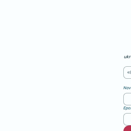
ukr
«
Nav
Epo