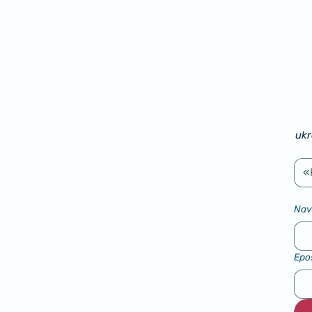
ukr
«
Nav
Epo