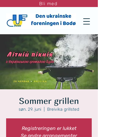
Bli med
Sommer grillen
søn. 29. juni
  |  
Breivika grillsted
Registreringen er lukket
Se andre arrangementer