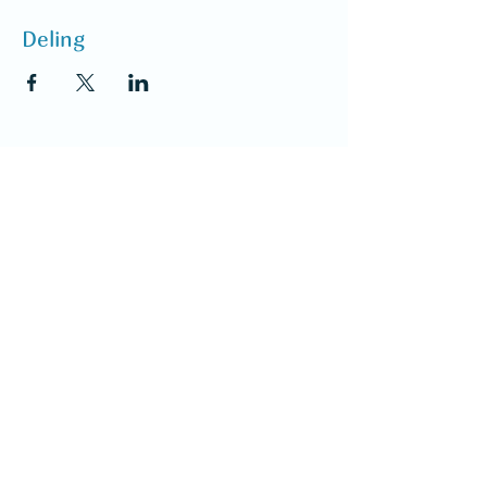
Deling
Den ukrainske foreningen i Bodø
Postboks 5524
8085 Bodø
NO929 000 153
Ukrainere i Bodø
Vilkår
Personvern
Få oppdateringer fra oss gjennom nyhetsbrev
Nyhetsbrev sendes med fornuftig hyppighet:
vi setter pris på ryddig innboks