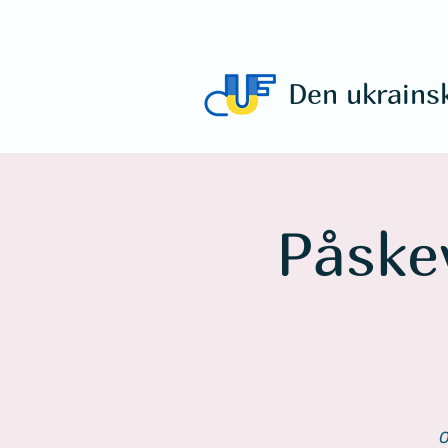
Den ukrains
Påske
O