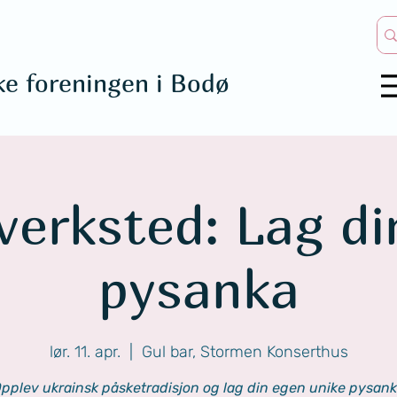
ke foreningen i Bodø
verksted: Lag di
pysanka
lør. 11. apr.
  |  
Gul bar, Stormen Konserthus
pplev ukrainsk påsketradisjon og lag din egen unike pysan