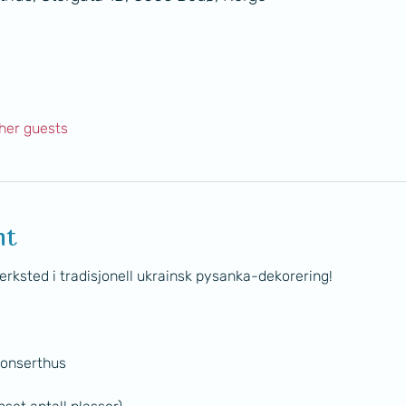
her guests
nt
erksted i tradisjonell ukrainsk pysanka-dekorering!
Konserthus