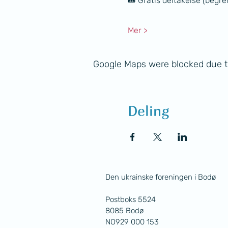
🎟 Gratis deltakelse (begre
Mer >
Google Maps were blocked due to
Deling
Den ukrainske foreningen i Bodø
Postboks 5524
8085 Bodø
NO929 000 153