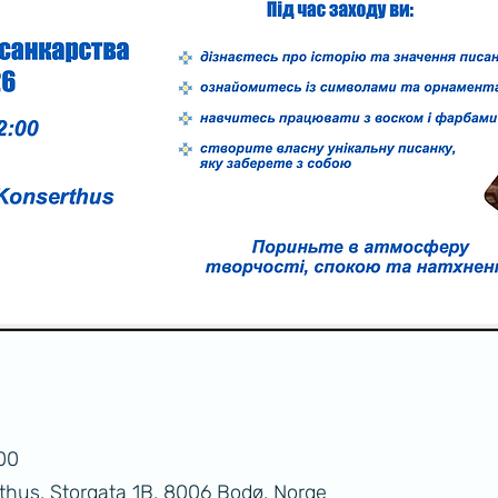
:00
thus, Storgata 1B, 8006 Bodø, Norge