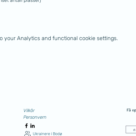
nset antall plasser)
 your Analytics and functional cookie settings.
Få o
Vilkår
Personvern
Ukrainere i Bodø