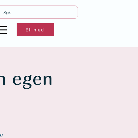
Bli med
n egen
ka