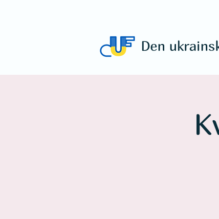
Den ukrains
K