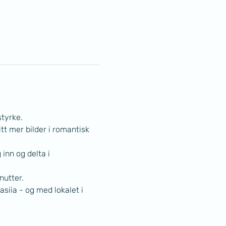
styrke.
itt mer bilder i romantisk 
nn og delta i 
nutter.
siia - og med lokalet i 