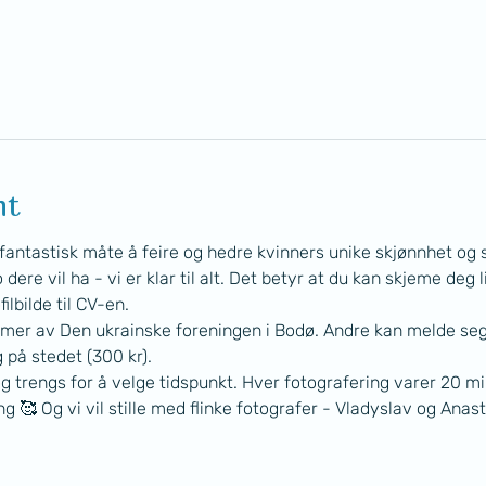
nt
 fantastisk måte å feire og hedre kvinners unike skjønnhet og 
dere vil ha - vi er klar til alt. Det betyr at du kan skjeme deg l
filbilde til CV-en.
mmer av Den ukrainske foreningen i Bodø. Andre kan melde seg i
 på stedet (300 kr).
g trengs for å velge tidspunkt. Hver fotografering varer 20 mi
🥰 Og vi vil stille med flinke fotografer - Vladyslav og Anasta