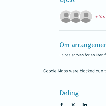
+ 16 o
Om arrangeme
La oss samles for en liten fø
Google Maps were blocked due to
Deling