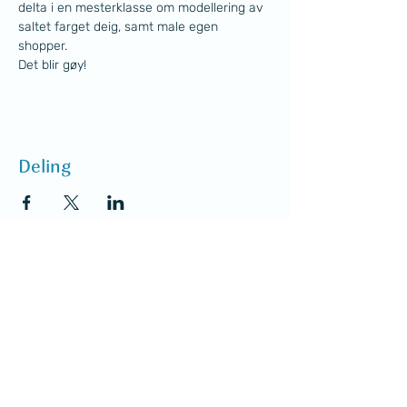
delta i en mesterklasse om modellering av 
saltet farget deig, samt male egen 
shopper. 
Det blir gøy!
Deling
Den ukrainske foreningen i Bodø
Postboks 5524
8085 Bodø
NO929 000 153