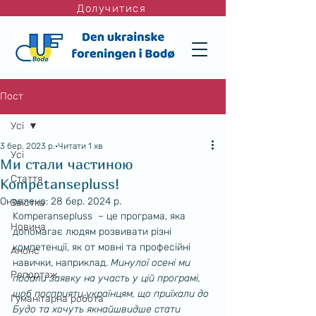
Долучитися
Пост
Усі
3 бер. 2023 р.
Читати 1 хв
Усі
Ми стали частиною
Стаття
Kompetansepluss!
Оновлено:
28 бер. 2024 р.
Звістка
Komperansepluss  – це програма, яка 
Новина
допомагає людям розвивати різні 
компетенції, як от мовні та професійні 
Анонс
навички, наприклад. 
Минулої осені ми 
Репортаж
подали заявку на участь у цій програмі, 
щоб посприяти українцям, що приїхали до 
Гуманітарна робота
Будо та хочуть якнайшвидше стати 