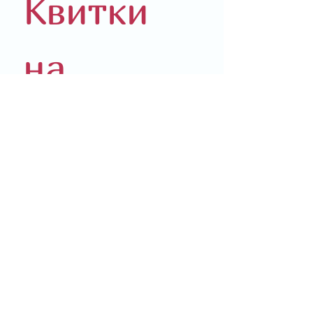
Квитки 
на 
концерт
Реєстрація для отримання 
безкоштовних квитків від 
Української громади Будо (Den 
ukrainske foreningen i Bodø).
Будь ласка заповнюйте форму 
латиницею
Ім'я
*