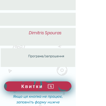
Dimitris Spouras
Програма/запрошення
Квитки
Якщо ця кнопка не працює,
заповніть форму нижче