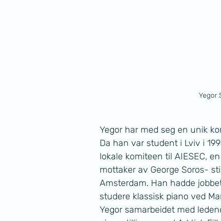
Yegor S
Yegor har med seg en unik komb
Da han var student i Lviv i 19
lokale komiteen til AIESEC, en
mottaker av George Soros- stip
Amsterdam. Han hadde jobbet f
studere klassisk piano ved Ma
Yegor samarbeidet med ledend