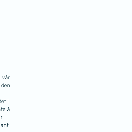
 vår. 
 den 
et i 
te å 
r 
ant 