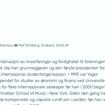
hevtsov. 📸 Ralf Schilberg, Svalbard, 24.02.24
inasjon av livserfaringer og ferdigheter til foreningen
94, ble han grunnleggeren og den første presidenten for
 internasjonal studentorganisasjon. I 1995 var Yegor 
endet for studier av økonomi og finans ved Universitet
or flere internasjonale selskaper før han i 2000 begyn
nhattan School of Music i New York. Siden den gang ha
e komponister og utøvere rundt om i verden, før han v