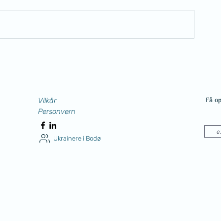
Få o
Vilkår
Personvern
Ukrainere i Bodø