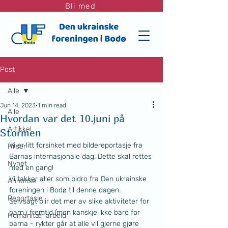
Bli med
Post
Alle
Jun 14, 2023
1 min read
Alle
Hvordan var det 10.juni på
Artikkel
Stormen
Vi er litt forsinket med bildereportasje fra 
Hilser
Barnas internasjonale dag. Dette skal rettes 
Nyhet
med en gang!
Vi takker aller som bidro fra Den ukrainske 
Annonse
foreningen i Bodø til denne dagen.
Reportasje
Selvsagt blir det mer av slike aktiviteter for 
barn i fremtid (men kanskje ikke bare for 
Humanitær arbeid
barna - rykter går at alle vil gjerne gjøre 