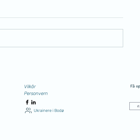
Gratulerer!
32 år uavhengig
Få o
Vilkår
Personvern
Ukrainere i Bodø